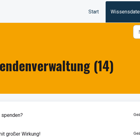
Start
Wissensdate
endenverwaltung (14)
h spenden?
Geä
it großer Wirkung!
Geä