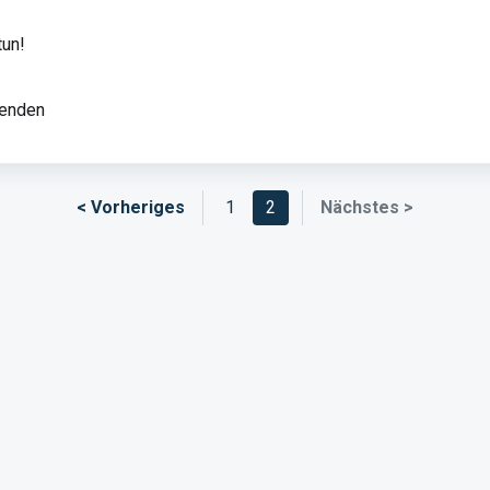
tun!
eenden
< Vorheriges
1
2
Nächstes >